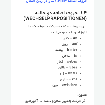
حروف اضافه Genitiv ساز در زبان آلمانی
۱.۴. حروف اضافه دو حالته
(WECHSELPRÄPOSITIONEN)
این حروف بسته به حرکت یا موقعیت، با
آکوزاتیو یا داتیو می‌آیند.
an
– کنار
auf
– روی
hinter
– پشت
in
– داخل
neben
– کنار
über
– بالای
unter
– زیر
vor
– جلوی
zwischen
– بین
قانون:
اگر حرکت (تغییر مکان) باشد →
آکوزاتیو