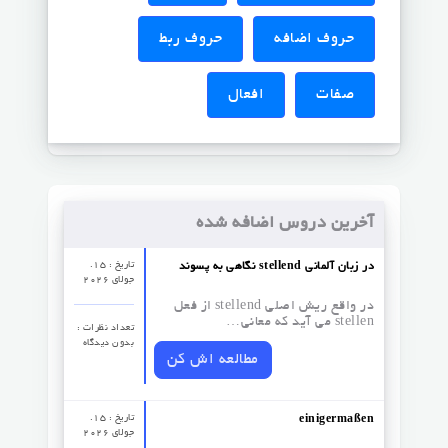
حروف اضافه
حروف ربط
صفات
افعال
آخرین دروس اضافه شده
تاریخ : 15.
نگاهی به پسوند stellend در زبان آلمانی
جولای 2026
در واقع ریش اصلی stellend از فعل
stellen می آید که معانی…
تعداد نظرات‌ :
بدون دیدگاه
مطالعه اش کن
تاریخ : 15.
einigermaßen
جولای 2026