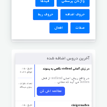
واژگان پرسشی
قیدها
حروف اضافه
حروف ربط
صفات
افعال
آخرین دروس اضافه شده
تاریخ : 15.
نگاهی به پسوند stellend در زبان آلمانی
جولای 2026
در واقع ریش اصلی stellend از فعل
stellen می آید که معانی…
تعداد نظرات‌ :
بدون دیدگاه
مطالعه اش کن
تاریخ : 15.
einigermaßen