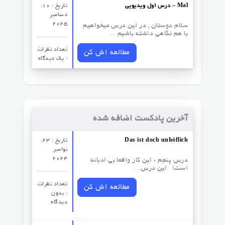
درس اول ویدیویی – Mal
تاریخ : 10.
دسامبر
2025
سلام دوستان , در این درس میخواهیم
با هم نگاهی داشته باشیم…
تعداد نظرات‌
مطالعه اش کن
: یک دیدگاه
آخرین پادکست اضافه شده
Das ist doch unhöflich
تاریخ : 23.
نوامبر
2024
درس پنجم : این کار واقعا بی ادبانه
است! این درس…
تعداد نظرات‌
مطالعه اش کن
: بدون
دیدگاه