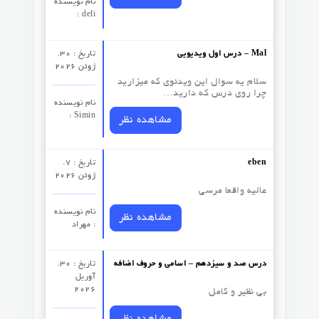
نام نویسنده
: deli
درس اول ویدیویی – Mal
تاریخ : 30.
ژوئن 2026
سلام یه سوال این ویدئوی که میزارید
چرا روی درس که دارید…
نام نویسنده
: Simin
مشاهده نظر
eben
تاریخ : 7.
ژوئن 2026
عالیه واقعا مرسی
نام نویسنده
مشاهده نظر
: مهراد
درس صد و سیزدهم – اسامی و حروف اضافه
تاریخ : 30.
آوریل
2026
بی نظیر و کامل