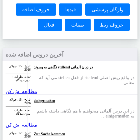
واژگان پرسشی
قیدها
حروف اضافه
حروف ربط
صفات
افعال
آخرین دروس اضافه شده
تاریخ : 15. جولای
نگاهی به پسوند stellend در زبان آلمانی
2026
تعداد نظرات‌ :
در واقع ریش اصلی stellend از فعل stellen می آید که
بدون دیدگاه
معانی…
مطالعه اش کن
تاریخ : 15. جولای
einigermaßen
2026
تعداد نظرات‌ :
در این درس آلمانی میخواهیم با هم نگاهی داشته باشیم
بدون دیدگاه
به einigermaßen…
مطالعه اش کن
تاریخ : 12. جولای
Zur Sache kommen
2026