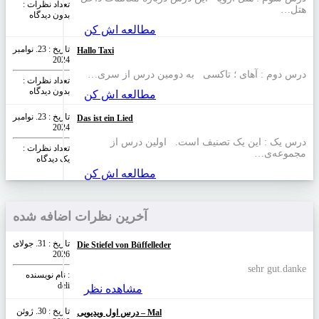
تعداد نظرات‌ :
هتل…
بدون دیدگاه
مطالعه اش کن
تاریخ : 23. نوامبر
Hallo Taxi
2024
درس دوم : آهای ؛ تاکسی به دومین درس از سری…
تعداد نظرات‌ :
بدون دیدگاه
مطالعه اش کن
تاریخ : 23. نوامبر
Das ist ein Lied
2024
درس یک : این یک تصنیف است. اولین درس از
تعداد نظرات‌ :
مجموعه‌ی…
یک دیدگاه
مطالعه اش کن
آخرین نظرات اضافه شده
تاریخ : 31. جولای
Die Stiefel von Büffelleder
2026
sehr gut.danke
نام نویسنده :
deli
مشاهده نظر
تاریخ : 30. ژوئن
درس اول ویدیویی – Mal