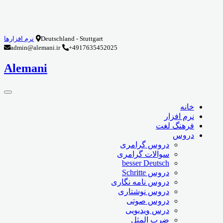
Deutschland - Stuttgart
نرم افزارها
admin@alemani.ir
+4917635452025
Alemani
خانه
نرم افزار
فرهنگ لغت
دروس
دروس گرامری
سوالات گرامری
besser Deutsch
دروس Schritte
دروس نامه نگاری
دروس نوشتاری
دروس صوتی
درس ویدیویی
ضرب المثل