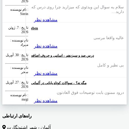
2026
سلام یه سوال این ویدئوی که میزارید چرا روی درس که
نام نویسنده :
دارید…
Simin
مشاهده نظر
تاریخ : 7. ژوئن
eben
2026
عالیه واقعا مرسی
نام نویسنده :
مهراد
مشاهده نظر
تاریخ : 30. آوریل
درس صد و سیزدهم – اسامی و حروف اضافه
2026
بی نظیر و کامل
نام نویسنده :
سحر
مشاهده نظر
تاریخ : 27. آوریل
مگه نه؟ – سوالات کوتاه پایانی در آلمانی
2026
درود ممنون بابت توضیحات فوق العادتون
نام نویسنده :
magi
مشاهده نظر
راه‌های ارتباطی
آلمان - شهر اشتوتگارت