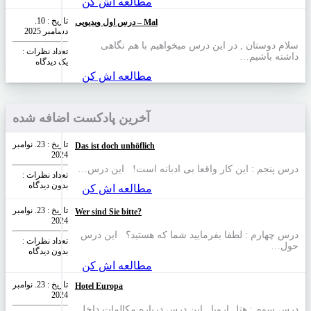
مطالعه اش کن
تاریخ : 10.
درس اول ویدیویی – Mal
دسامبر 2025
سلام دوستان , در این درس میخواهیم با هم نگاهی
تعداد نظرات‌ :
داشته باشیم…
یک دیدگاه
مطالعه اش کن
آخرین پادکست اضافه شده
تاریخ : 23. نوامبر
Das ist doch unhöflich
2024
درس پنجم : این کار واقعا بی ادبانه است! این درس…
تعداد نظرات‌ :
بدون دیدگاه
مطالعه اش کن
تاریخ : 23. نوامبر
Wer sind Sie bitte?
2024
درس چهارم : لطفا بفرمایید شما که هستید؟ این درس
تعداد نظرات‌ :
حول…
بدون دیدگاه
مطالعه اش کن
تاریخ : 23. نوامبر
Hotel Europa
2024
درس سوم :‌ هتل اروپا این درس درباره مکالمات داخل