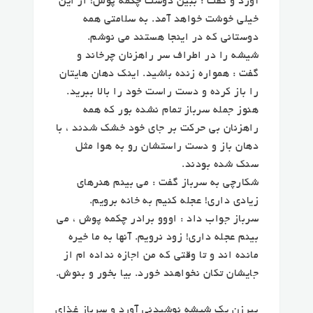
آورد و گفت : ببین دوست چکمه پوش! از این
خیلی خوشت خواهد آمد. به سلامتی همه
دوستانی که در اینجا هستند می نوشم.
شیشه را در اطراف سر راهزنان چرخاند و
گفت : همواره زنده باشید. اینک دهان هایتان
را باز کرده و دست راست خود را بالا ببرید.
هنوز جمله سرباز تمام نشده بور که همه
راهزنان بی حرکت بر جای خود خشک شدند ، با
دهان باز و دست راستشان رو به هوا مثل
سنک شده بودند.
شکارچی به سرباز گفت : می بینم هنرهای
زیادی داری! عجله کنیم به خانه برویم.
سرباز جواب داد : اووو برادر چکمه پوش ، می
بینم عجله داری! زود نرویم. آنها به ما خیره
مانده اند و تا وقتی که من اجازه نداده ام از
جایشان تکان نخواهند خورد. بیا بخور و بنوش.
پیرزن یک شیشه نوشیدنی آورد و سرباز غذای