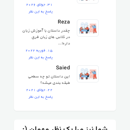
31. جولای 2026
پاسخ به این نظر
Reza
چقدر داستان با آموزش زبان
در کلاس های زبان فرق
داره!...
15. فوریه 2022
پاسخ به این نظر
Saied
این داستان تو چه سطحی
طبقه بندی میشه؟
22. جولای 2021
پاسخ به این نظر
:) شما نیز مرا یک نظر مهمان