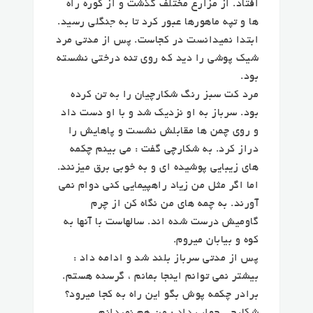
افتاد. از مزارع مختلف گذشت و از کوره راه
ها و تپه ماهورها عبور کرد تا به جنگلی رسید.
ابتدا نمیدانست در کجاست. پس از مدتی مرد
شیک پوشی را دید که روی تنه درختی نشسته
بود.
مرد کت سبز رنگ شکارچیان را به تن کرده
بود. سرباز به او نزدیک شد و با او دست داد
و روی چمن ها مقابلش نشست و پاهایش را
دراز کرد. به شکارچی گفت : می بینم چکمه
های زیبایی پوشیده ای و به خوبی برق میزنند.
اما اگر مثل من زیاد راهپیمایی کنی دوام نمی
آورند. به چمه های من نگاه کن از چرم
گاومیش درست شده اند. سالهاست با آنها به
کوه و بیابان میروم.
پس از مدتی سرباز بلند شد و ادامه داد :
بیشتر نمی توانم اینجا بمانم ، گرسنه هستم.
برادر چکمه پوش بگو این راه به کجا میرود؟