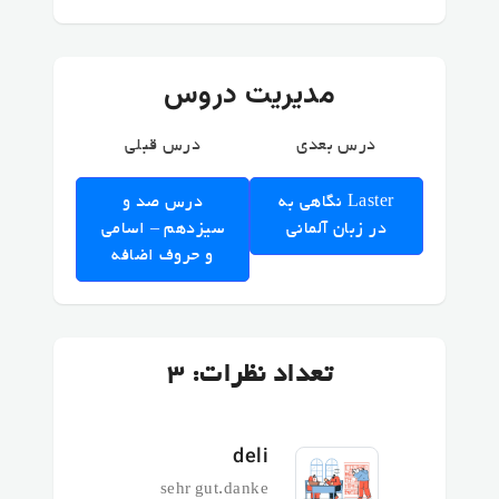
مدیریت دروس
درس بعدی
درس قبلی
نگاهی به Laster
درس صد و
در زبان آلمانی
سیزدهم – اسامی
و حروف اضافه
تعداد نظرات: 3
deli
sehr gut.danke