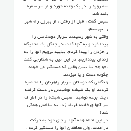
سه روزه را در یک وعده خورد و از سر سفره
بلند شد.
سپس گفت : قبل از رفتن ، از پیرزن راه شهر
را بپرسیم.
وقتی به شهر رسیدند سرباز دوستانش را
پیدا کرد و به آنها گفت :‌در جنگل یک مخفیگاه
راهزنان را پیدا کردم. بیایید برویم آنها را به
زندان بیندازیم. در این حین به شکارچی گفت
: تو هم بیا ببین وقتی که دستگیر می شوند
چگونه دست و پا میزنند.
هنگامی که دوستان سرباز راهزنان را محاصره
کردند او یک شیشه نوشیدنی در دست گرفته
، یک جرعه نوشید ، سپس شیشه را در اطراف
سر آنها چرخانده فریاد زد : به سلامتی همگی
شما!
در این لحظه همه آنها از جای خود به حرکت
درآمدند. ولی محافظان آنها را دستگیر کرده ،