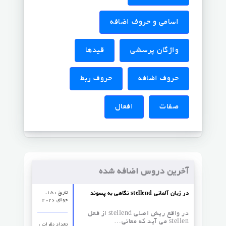
اسامی و حروف اضافه
واژگان پرسشی
قیدها
حروف اضافه
حروف ربط
صفات
افعال
آخرین دروس اضافه شده
تاریخ : 15.
نگاهی به پسوند stellend در زبان آلمانی
جولای 2026
در واقع ریش اصلی stellend از فعل
stellen می آید که معانی…
تعداد نظرات‌ :