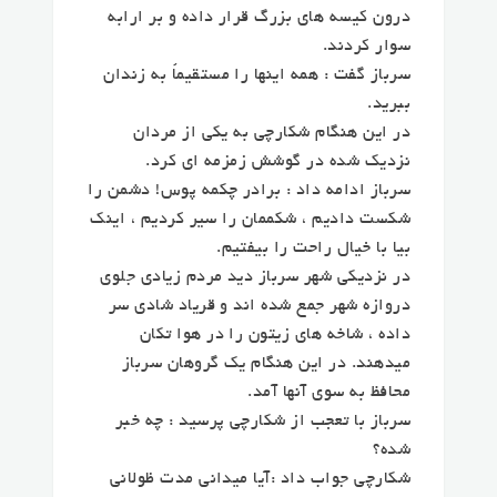
درون کیسه های بزرگ قرار داده و بر ارابه
سوار کردند.
سرباز گفت : همه اینها را مستقیماً به زندان
ببرید.
در این هنگام شکارچی به یکی از مردان
نزدیک شده در گوشش زمزمه ای کرد.
سرباز ادامه داد : برادر چکمه پوس! دشمن را
شکست دادیم ، شکممان را سیر کردیم ، اینک
بیا با خیال راحت را بیفتیم.
در نزدیکی شهر سرباز دید مردم زیادی جلوی
دروازه شهر جمع شده اند و قریاد شادی سر
داده ، شاخه های زیتون را در هوا تکان
میدهند. در این هنگام یک گروهان سرباز
محافظ به سوی آنها آمد.
سرباز با تعجب از شکارچی پرسید : چه خبر
شده؟
شکارچی جواب داد :‌آیا میدانی مدت ظولانی