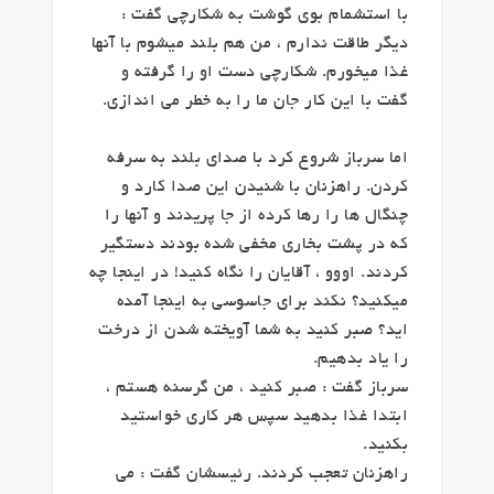
با استشمام بوی گوشت به شکارچی گفت :
دیگر طاقت ندارم ، من هم بلند میشوم با آنها
غذا میخورم. شکارچی دست او را گرفته و
گفت با این کار جان ما را به خطر می اندازی.
اما سرباز شروع کرد با صدای بلند به سرفه
کردن. راهزنان با شنیدن این صدا کارد و
چنگال ها را رها کرده از جا پریدند و آنها را
که در پشت بخاری مخفی شده بودند دستگیر
کردند. اووو ، آقایان را نگاه کنید! در اینجا چه
میکنید؟ نکند برای جاسوسی به اینجا آمده
اید؟ صبر کنید به شما آویخته شدن از درخت
را یاد بدهیم.
سرباز گفت : صبر کنید ، من گرسنه هستم ،
ابتدا غذا بدهید سپس هر کاری خواستید
بکنید.
راهزنان تعجب کردند. رئیسشان گفت :‌ می