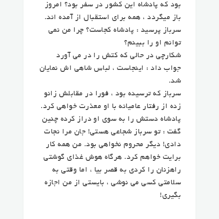
بود که پادشاه این کشور در سفر بود؟ امروز
باز میگردد ، همه برای استقبال از آمده اند.
سرباز پرسید : پادشاه کجاست؟ چرا من نمی
توانم او را ببینم؟
شکارچی در حالی که کتش را در می آورد
جواب داد : اینجاست ، لباس شاهی اش نمایان
شد.
سرباز که ترسیده بود ، فورا در مقابلش زانو
زده از رفتار عامیانه با او معذرت خواهی کرد.
پادشاه دستش را به سوی او دراز کرده چنین
گفت : تو سرباز شجاعی هستی! جان مرا نجات
دادی! دیگر محروم نخواهی بود. من همه کار
برایت خواهم کرد. هرگاه هوش غذای گوشتی
راهزنان را کردی به قصر بیا ، اما وقتی به
سلامتی کسی می نوشی ، بایستی از من اجازه
بگیری!