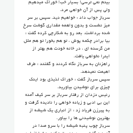
بینم نمی ترسی! بسیار خب! خوراک میدهیم
ولی پس از آن خواهی مرد.
سرباز جواب داد : خواهیم دید. سپس بر سر
میز نشست و بدون واهمه مقداری گوشت سرخ
شده برداشت. بعد رو به شکارچی کرده گفت :
بیا برادر چکمه پوش ، تو هم بخور! تو هم مثل
من گرسنه ای ، در خانه خودت هم بهتر از
اینرا نخواهی یافت.
راهزنان به سرباز نگاه کردند و گفتند : طرف
اهیمت نمیدهد.
سپس سرباز گفت : خوراک لذیذی بود اینک
چیزی برای نوشیدن بیاورید.
رئیس دزدان از رفتار سرباز بر سر کیف آمده
این بی ادبی و زیاده خواهی را نادیده گرفت و
به پیرزن فریاد زد : از انباری یک شیشه از
بهترین نوشیدنی ها را بیاور.
سرباز چوب پنبه شیشه را با سرو صدا در