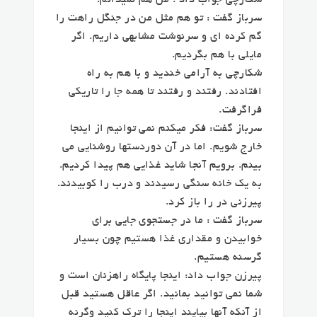
شکارچی جواب داد : من هم نمیدانم.
سرباز گفت : تو هم مثل من در جنگل راهت را
گم کرده ای و سرنوشت مشابهی داریم. اگر
مایلی با هم بگردیم.
شکارچی به آرامی خندید و با هم به راه
افتادند. رفتند و رفتند تا همه جا را تاریکی
فراگرفت.
سرباز گفت: فکر میکنم نمی توانیم از اینجا
خارج شویم. اما در آن دوردستها روشنایی می
بینم. برویم آنجا شاید غذایی هم پیدا کردیم.
به یک خانه سنگی رسیدند و درب را کوبیدند.
پیرزنی در را باز کرد.
سرباز گفت : ما در جستجوی جایی برای
خوابیدن و مقداری غذا هستیم چون بسیار
گرسنه هستیم.
پیرزن جواب داد: اینجا پایگاه راهزنان است و
شما نمی توانید بمانید. اگر عاقل هستید قبل
از آنکه آنها بیایند اینجا را ترک کنید وگرنه