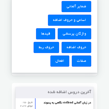
ضمایر آلمانی
اسامی و حروف اضافه
واژگان پرسشی
قیدها
حروف اضافه
حروف ربط
صفات
افعال
آخرین دروس اضافه شده
تاریخ : 15.
نگاهی به پسوند stellend در زبان آلمانی
جولای 2026