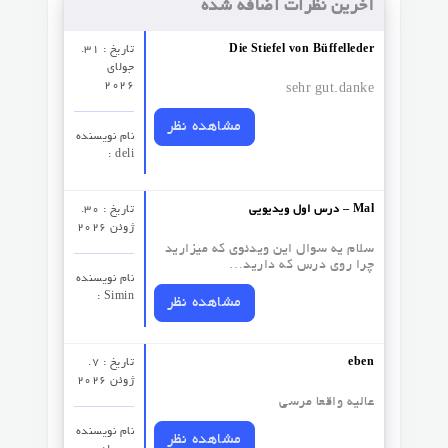
آخرین نظرات اضافه شده
Die Stiefel von Büffelleder
تاریخ : 31.
جولای
2026
sehr gut.danke
مشاهده نظر
نام نویسنده
: deli
درس اول ویدیویی – Mal
تاریخ : 30.
ژوئن 2026
سلام یه سوال این ویدئوی که میزارید
چرا روی درس که دارید…
نام نویسنده
: Simin
مشاهده نظر
eben
تاریخ : 7.
ژوئن 2026
عالیه واقعا مرسی
نام نویسنده
مشاهده نظر