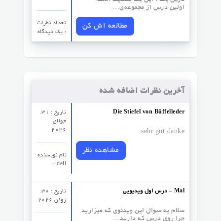
درس یک : این یک تصنیف است.
اولین درس از مجموعه‌ی…
تعداد نظرات‌
مطالعه اش کن
: یک دیدگاه
آخرین نظرات اضافه شده
Die Stiefel von Büffelleder
تاریخ : 31.
جولای
2026
sehr gut.danke
مشاهده نظر
نام نویسنده
: deli
درس اول ویدیویی – Mal
تاریخ : 30.
ژوئن 2026
سلام یه سوال این ویدئوی که میزارید
چرا روی درس که دارید…