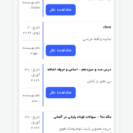
نام نویسنده
: Simin
مشاهده نظر
eben
تاریخ : 7.
ژوئن 2026
عالیه واقعا مرسی
نام نویسنده
مشاهده نظر
: مهراد
درس صد و سیزدهم – اسامی و حروف اضافه
تاریخ : 30.
آوریل
2026
بی نظیر و کامل
مشاهده نظر
نام نویسنده
: سحر
مگه نه؟ – سوالات کوتاه پایانی در آلمانی
تاریخ : 27.
آوریل
2026
درود ممنون بابت توضیحات فوق