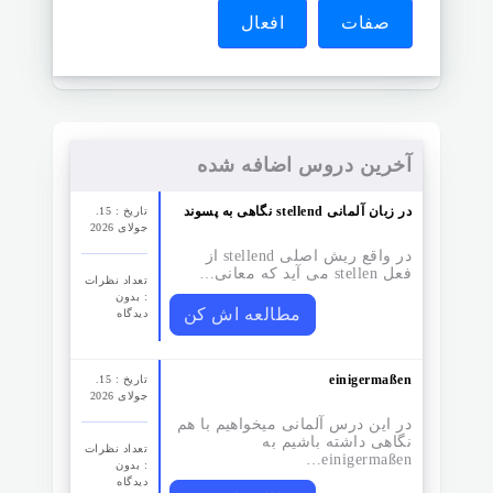
صفات
افعال
آخرین دروس اضافه شده
نگاهی به پسوند stellend در زبان آلمانی
تاریخ : 15.
جولای 2026
در واقع ریش اصلی stellend از
فعل stellen می آید که معانی…
تعداد نظرات‌
: بدون
مطالعه اش کن
دیدگاه
einigermaßen
تاریخ : 15.
جولای 2026
در این درس آلمانی میخواهیم با هم
نگاهی داشته باشیم به
تعداد نظرات‌
einigermaßen…
: بدون
دیدگاه