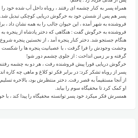
همراه پسر به کنار چشمه ای رفتند ، روباه داخل آب شده خود را
پسر هم پس از شستن خود به خرگوش دریایی کوچکی تبدیل شد.
فروشنده به شهر آمده ، این حیوان جالب را به همه نشان داد ، بر
فروشنده به خرگوش گفت : هنگاهی که دختر پادشاه از پنجره به ب
هنگام جستجو شد. دختر کنار پنجره آمد ، از نخستین پنجره شروع کر
وحشت وجودش را فرا گرفت ، با عصبانیت پنجره ها را شکست و داغ
گرفته و بر زمین انداخت : از جلوی چشمم دور شو!
خرگوش دریایی فورا پیش فروشنده رفت ، هر دو به چشمه رفتند و
پسر از روباه تشکر کرد: در برابر فکر تو کلاغ و ماهی چه کاره اند
از آنجا مستقیماً به قصر رفت. دختر منتظرش بود، بالاخره ت
او کمک کرد تا مخفیگاه سوم را بیابد.
همسرش فکر میکرد خود پسر توانسته مخفیگاه را پیدا کند ، با 