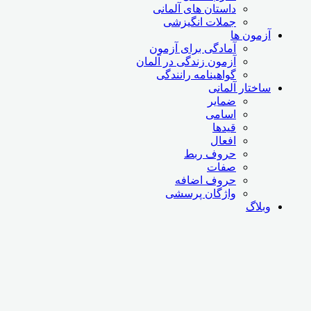
داستان های آلمانی
جملات انگیزشی
آزمون ها
آمادگی برای آزمون
آزمون زندگی در آلمان
گواهینامه رانندگی
ساختار آلمانی
ضمایر
اسامی
قیدها
افعال
حروف ربط
صفات
حروف اضافه
واژگان پرسشی
وبلاگ