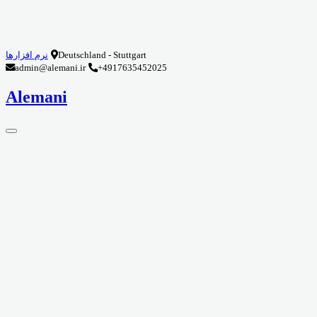
Deutschland - Stuttgart
نرم افزارها
admin@alemani.ir
+4917635452025
Alemani