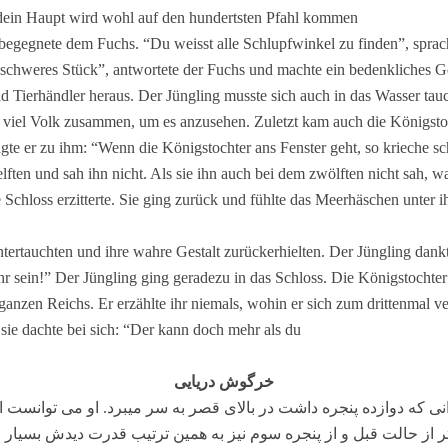
 dein Haupt wird wohl auf den hundertsten Pfahl kommen.”
gegnete dem Fuchs. “Du weisst alle Schlupfwinkel zu finden”, sprach er
n schweres Stück”, antwortete der Fuchs und machte ein bedenkliches Ges
nd Tierhändler heraus. Der Jüngling musste sich auch in das Wasser ta
f viel Volk zusammen, um es anzusehen. Zuletzt kam auch die Königstoch
gte er zu ihm: “Wenn die Königstochter ans Fenster geht, so krieche sc
 elften und sah ihn nicht. Als sie ihn auch bei dem zwölften nicht sah, 
 Schloss erzitterte. Sie ging zurück und fühlte das Meerhäschen unter i
ntertauchten und ihre wahre Gestalt zurückerhielten. Der Jüngling dan
hr sein!” Der Jüngling ging geradezu in das Schloss. Die Königstochter
ganzen Reichs. Er erzählte ihr niemals, wohin er sich zum drittenmal ve
ie dachte bei sich: “Der kann doch mehr als du!”
خرگوش دریایی
نی که دوازده پنجره داشت در بالای قصر به سر میبرد. او می توانست از
تر از حالت قبل و از پنجره سوم نیز به همین ترتیب قدرت دیدش بسیار ز