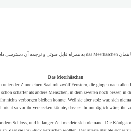
داشته باشید.
Das Meerhäschen
ch unter der Zinne einen Saal mit zwölf Fenstern, die gingen nach all
 schon schärfer als andere Menschen, in dem zweiten noch besser, in de
ihr nichts verborgen bleiben konnte. Weil sie aber stolz war, sich niema
 nicht so vor ihr verstecken könnte, dass es ihr unmöglich wäre, ihn z
r dem Schloss, und in langer Zeit meldete sich niemand. Die Königsto
 an, dass sie ihr Glück versuchen wollten. Der älteste glaubte sicher zu 