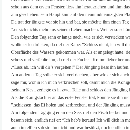
schon aus dem ersten Fenster, liess ihn herausziehen und ihm das
ihn geschehen: sein Haupt kam auf den neunundneunzigsten Pfah
Da trat der jüngste vor sie hin und bat, sie möchte ihm einen Ta
er sich nichts mehr aus seinem Leben machen. Weil er so schön war
Den folgenden Tag sann er lange nach, wie er sich verstecken wo
wollte er losdrücken, da rief der Rabe: “Schiess nicht, ich will d
Oberfläche des Wassers gekommen war. Als er angelegt hatte, rief 
schoss und verfehlte ihn, da rief der Fuchs: “Komm lieber her u
“Lass ab, ich will dir’s vergelten!” Der Jüngling liess ihn laufen
Am anderen Tag sollte er sich verkriechen, aber wie er sich auc
sage mir, wohin ich mich verkriechen soll, damit mich die Königs
seinem Nest, zerlegte es in zwei Teile und schloss den Jüngling 
Als die Königstochter an das erste Fenster trat, konnte sie ihn ni
schiessen, das Ei holen und zerbrechen, und der Jüngling musste
Am folgenden Tag ging er an den See, rief den Fisch herbei und s
besann sich, endlich rief er: “Ich hab’s heraus! Ich will dich in
auch im elften sah sie ihn nicht und war bestürzt, doch endlich 