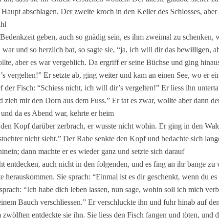
 Haupt abschlagen. Der zweite kroch in den Keller des Schlosses, aber 
l.
g Bedenkzeit geben, auch so gnädig sein, es ihm zweimal zu schenken, 
 und so herzlich bat, so sagte sie, “ja, ich will dir das bewilligen, abe
llte, aber es war vergeblich. Da ergriff er seine Büchse und ging hina
ir’s vergelten!” Er setzte ab, ging weiter und kam an einen See, wo er e
der Fisch: “Schiess nicht, ich will dir’s vergelten!” Er liess ihn unte
nd zieh mir den Dorn aus dem Fuss.” Er tat es zwar, wollte aber dann 
, und da es Abend war, kehrte er heim.
h den Kopf darüber zerbrach, er wusste nicht wohin. Er ging in den Wal
tochter nicht sieht.” Der Rabe senkte den Kopf und bedachte sich lange.
hinein; dann machte er es wieder ganz und setzte sich darauf.
cht entdecken, auch nicht in den folgenden, und es fing an ihr bange zu 
 herauskommen. Sie sprach: “Einmal ist es dir geschenkt, wenn du es nic
prach: “Ich habe dich leben lassen, nun sage, wohin soll ich mich verb
 meinem Bauch verschliessen.” Er verschluckte ihn und fuhr hinab auf de
im zwölften entdeckte sie ihn. Sie liess den Fisch fangen und töten, un