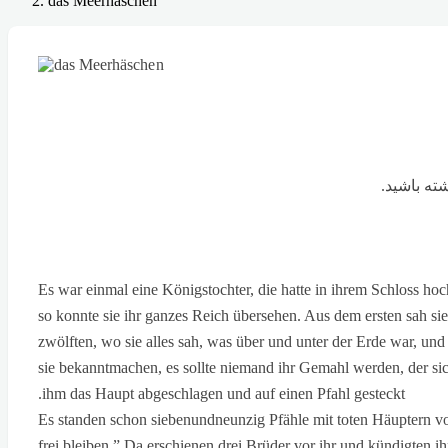
das Meerhäschen
Es war einmal eine Königstochter, die hatte in ihrem Schloss ho
so konnte sie ihr ganzes Reich übersehen. Aus dem ersten sah sie
zwölften, wo sie alles sah, was über und unter der Erde war, und 
sie bekanntmachen, es sollte niemand ihr Gemahl werden, der sich
ihm das Haupt abgeschlagen und auf einen Pfahl gesteckt.
Es standen schon siebenundneunzig Pfähle mit toten Häuptern vo
frei bleiben.” Da erschienen drei Brüder vor ihr und kündigten ihr