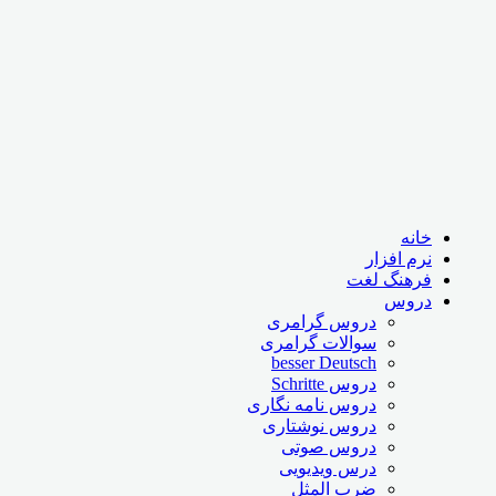
خانه
نرم افزار
فرهنگ لغت
دروس
دروس گرامری
سوالات گرامری
besser Deutsch
دروس Schritte
دروس نامه نگاری
دروس نوشتاری
دروس صوتی
درس ویدیویی
ضرب المثل