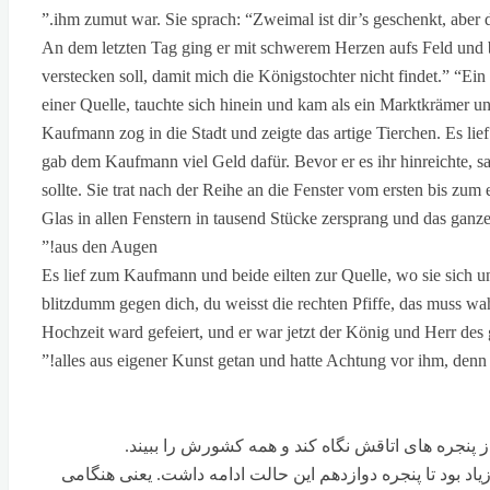
ihm zumut war. Sie sprach: “Zweimal ist dir’s geschenkt, aber
An dem letzten Tag ging er mit schwerem Herzen aufs Feld und be
verstecken soll, damit mich die Königstochter nicht findet.” “Ei
einer Quelle, tauchte sich hinein und kam als ein Marktkrämer u
Kaufmann zog in die Stadt und zeigte das artige Tierchen. Es lie
gab dem Kaufmann viel Geld dafür. Bevor er es ihr hinreichte, sa
sollte. Sie trat nach der Reihe an die Fenster vom ersten bis zum
Glas in allen Fenstern in tausend Stücke zersprang und das ganze
aus den Augen!”
Es lief zum Kaufmann und beide eilten zur Quelle, wo sie sich u
blitzdumm gegen dich, du weisst die rechten Pfiffe, das muss wa
Hochzeit ward gefeiert, und er war jetzt der König und Herr des 
alles aus eigener Kunst getan und hatte Achtung vor ihm, denn s
 پنجره های اتاقش نگاه کند و همه کشورش را ببیند.
یاد بود تا پنجره دوازدهم این حالت ادامه داشت. یعنی هنگامی