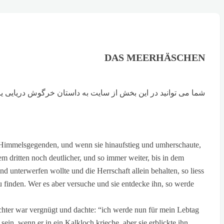
DAS MEERHÄSCHEN
شما می توانید در این بخش از سایت به داستان خرگوش دریایی یا همان das Meerhäschen به همراه فایل صوتی و ترجمه آن دسترسی 
en Himmelsgegenden, und wenn sie hinaufstieg und umherschaute,
m dritten noch deutlicher, und so immer weiter, bis in dem
nd unterwerfen wollte und die Herrschaft allein behalten, so liess
u finden. Wer es aber versuche und sie entdecke ihn, so werde
chter war vergnügt und dachte: “ich werde nun für mein Lebtag
sein, wenn er in ein Kalkloch krieche, aber sie erblickte ihn