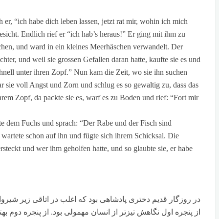
, “ich habe dich leben lassen, jetzt rat mir, wohin ich mich
icht. Endlich rief er “ich hab’s heraus!” Er ging mit ihm zu
uchen, und ward in ein kleines Meerhäschen verwandelt. Der
ter, und weil sie grossen Gefallen daran hatte, kaufte sie es und
hnell unter ihren Zopf.” Nun kam die Zeit, wo sie ihn suchen
war sie voll Angst und Zorn und schlug es so gewaltig zu, dass das
hrem Zopf, da packte sie es, warf es zu Boden und rief: “Fort mir
kte dem Fuchs und sprach: “Der Rabe und der Fisch sind
 wartete schon auf ihn und fügte sich ihrem Schicksal. Die
rsteckt und wer ihm geholfen hatte, und so glaubte sie, er habe
در روزگار قدیم دختری پادشاهی بود که اغلب در اتاقی زیر شیروا
از پنجره اول نگاهش تیزتر از انسان مهمولی بود. از پنجره دوم به