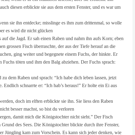
auch diesen erblickte sie aus dem ersten Fenster, und es war um
wenn sie ihn entdecke; misslinge es ihm zum drittenmal, so wolle
r es wird dir nicht glücken.”
us auf die Jagd. Er sah einen Raben und nahm ihn aufs Korn; eben
inen grossen Fisch überraschte, der aus der Tiefe herauf an die
rtauchen, ging weiter und begegnete einem Fuchs, der hinkte. Er
den Fuchs töten und ihm den Balg abziehen. Der Fuchs sprach:
d zu dem Raben und sprach: “Ich habe dich leben lassen, jetzt
 Endlich schnarrte er: “Ich hab’s heraus!” Er holte ein Ei aus
werden, doch im elften erblickte sie ihn. Sie liess den Raben
ht besser machst, so bist du verloren.”
ergen, damit mich die Königstochter nicht sieht.” Der Fisch
n Grund des Sees. Die Königstochter blickte durch ihre Fenster,
d der Jüngling kam zum Vorschein. Es kann sich jeder denken, wie