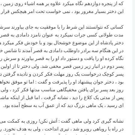
که از پنجره دوازدهم نگاه میکرد علاوه بر همه اشیاء روی زمین ،
این دختر بسیار مغرور بود ، نمی خواست تحت امر هیچکس قرار گیرد ،
کسانی که نتوانستند این شرط را با موفقیت به جای بیاورند سرشا
مدت طولانی کسی جرات نمیکرد به عنوان نامزد دامادی به قصر 
دختر پادشاه از این موضوع خوشحال بود و با خودش فکر میکرد هم
در این هنگام سه برادر داوطلب دامادی به قصر آمدند تا شانس خود 
نگاه کرده او را یافت و دستور داد او را به قصر بیاورند و سرش را
پسر دوم در انبار زیر زمین قصر مخفی شد. ولی دختر تا از اولین پ
پسر کوچک درخواست یک روز مهلت فکر کردن و نادیده گرفتن دو بار 
بود ، دختر جوان پیشنهاد او را پذیرفت و گفت : اما تو موفق نخوا
روز بعد پسر برای یافتن مخفیگاهی مناسب مدتها فکر کرد ، ولی را
پس از مدتی یک کلاغ را دید ، نشانه گرفت ، اما قبل از اینکه ماش
ای رسید ، یک ماهی بزرگ دید که از عمق آب به سطح آمده بود.
نشانه گیری کرد ولی ماهی گفت : آتش نکن! روزی به کمکت می آیم
در راه با روباهی روبرو شد ، تیری انداخت ، ولی به هدف نخورد. روبا