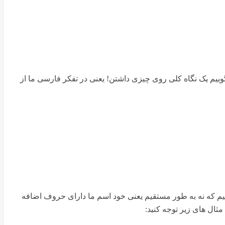
Überblick یا Übersicht داشته باشیم ؛ مثلاٌ در تفکر آلمانی میگوییم یک نگاه کلی روی چیزی داشتن! یعنی در تفکر فارسی ما از
یگیرند ؛ البته باید توجه داشته باشیم که نه به طور مستقیم یعنی خود اسم ما دارای حروف اضافه