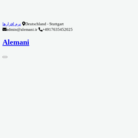
Deutschland - Stuttgart
نرم افزارها
admin@alemani.ir
+4917635452025
Alemani