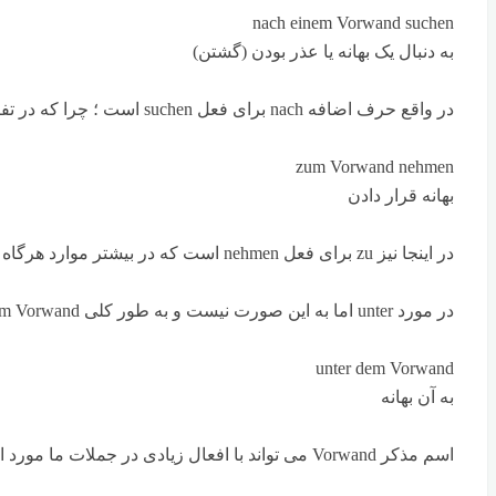
nach einem Vorwand suchen
به دنبال یک بهانه یا عذر بودن (گشتن)
در واقع حرف اضافه nach برای فعل suchen است ؛ چرا که در تفکر آلمانی ما همواره nach etwas میگردیم یا ساده تر اینکه همواره به دنبال چیزی میگردیم یا هستیم.
zum Vorwand nehmen
بهانه قرار دادن
در اینجا نیز zu برای فعل nehmen است که در بیشتر موارد هرگاه حرف اضافه zu با nehmen بیاید معنی : چیزی را قرار دادن است.
در مورد unter اما به این صورت نیست و به طور کلی unter dem Vorwand یک اصطلاح می باشد ؛ در ادامه بیشتر به آن خواهیم پرداخت
unter dem Vorwand
به آن بهانه
اسم مذکر Vorwand می تواند با افعال زیادی در جملات ما مورد استفاده قرار بگیرند که از مهم ترین آنها می شود به افعال زیر اشاره کرد