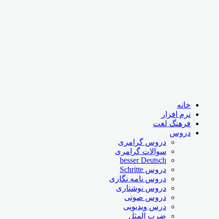
خانه
نرم افزار
فرهنگ لغت
دروس
دروس گرامری
سوالات گرامری
besser Deutsch
دروس Schritte
دروس نامه نگاری
دروس نوشتاری
دروس صوتی
درس ویدیویی
ضرب المثل