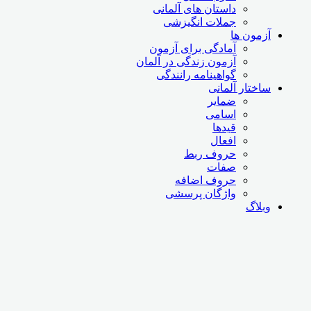
داستان های آلمانی
جملات انگیزشی
آزمون ها
آمادگی برای آزمون
آزمون زندگی در آلمان
گواهینامه رانندگی
ساختار آلمانی
ضمایر
اسامی
قیدها
افعال
حروف ربط
صفات
حروف اضافه
واژگان پرسشی
وبلاگ