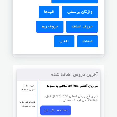
واژگان پرسشی
قیدها
حروف اضافه
حروف ربط
صفات
افعال
آخرین دروس اضافه شده
تاریخ : 15.
نگاهی به پسوند stellend در زبان آلمانی
جولای 2026
در واقع ریش اصلی stellend از فعل
stellen می آید که معانی…
تعداد نظرات‌ :
بدون دیدگاه
مطالعه اش کن