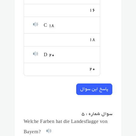
16
C 18
18
D 20
20
پاسخ این سوال
سوال شماره : 5
Welche Farben hat die Landesflagge von
Bayern?