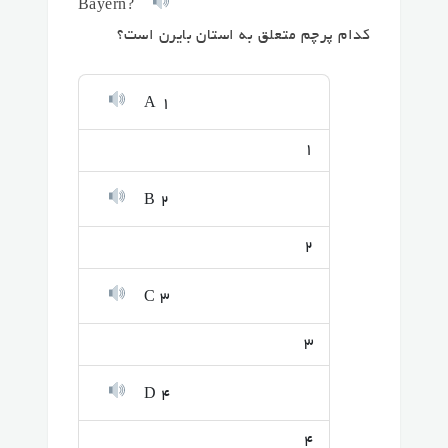
Bayern?
کدام پرچم متعلق به استان بایرن است؟
A 1
1
B 2
2
C 3
3
D 4
4