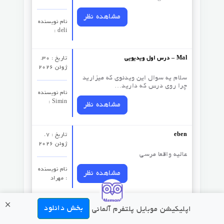
مشاهده نظر
نام نویسنده
: deli
درس اول ویدیویی – Mal
تاریخ : 30.
ژوئن 2026
سلام یه سوال این ویدئوی که میزارید
چرا روی درس که دارید…
نام نویسنده
: Simin
مشاهده نظر
eben
تاریخ : 7.
ژوئن 2026
عالیه واقعا مرسی
نام نویسنده
مشاهده نظر
: مهراد
×
درس صد و سیزدهم – اسامی و حروف اضافه
تاریخ : 30.
بخش دانلود
اپلیکیشن موبایل پلتفرم آلمانی
آوریل