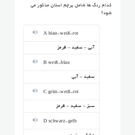
کدام رنگ ها شامل پرچم استان مذکور می
شود؟
A blau-weiß-rot
آبی - سفید - قرمز
B weiß-blau
سفید - آبی
C grün-weiß-rot
سبز - سفید - قرمز
D schwarz-gelb