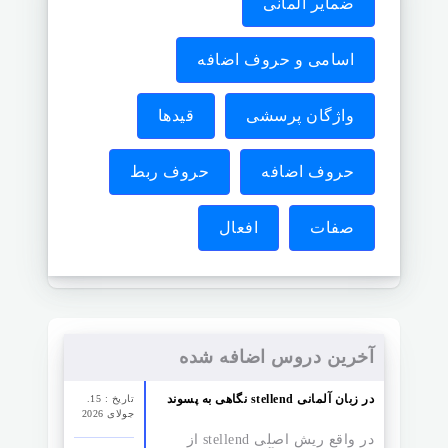
ضمایر آلمانی
اسامی و حروف اضافه
واژگان پرسشی
قیدها
حروف اضافه
حروف ربط
صفات
افعال
آخرین دروس اضافه شده
نگاهی به پسوند stellend در زبان آلمانی
تاریخ : 15.
جولای 2026
در واقع ریش اصلی stellend از