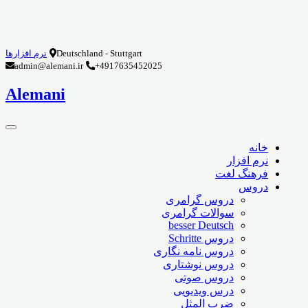
Deutschland - Stuttgart
نرم افزارها
admin@alemani.ir
+4917635452025
Alemani
خانه
نرم افزار
فرهنگ لغت
دروس
دروس گرامری
سوالات گرامری
besser Deutsch
دروس Schritte
دروس نامه نگاری
دروس نوشتاری
دروس صوتی
درس ویدیویی
ضرب المثل