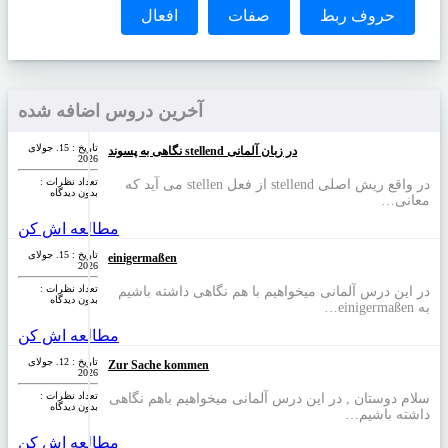
حروف ربط
صفات
افعال
آخرین دروس اضافه شده
تاریخ : 15. جولای
نگاهی به پسوند stellend در زبان آلمانی
2026
تعداد نظرات‌ :
در واقع ریش اصلی stellend از فعل stellen می آید که
بدون دیدگاه
معانی…
مطالعه اش کن
تاریخ : 15. جولای
einigermaßen
2026
تعداد نظرات‌ :
در این درس آلمانی میخواهیم با هم نگاهی داشته باشیم
بدون دیدگاه
به einigermaßen…
مطالعه اش کن
تاریخ : 12. جولای
Zur Sache kommen
2026
تعداد نظرات‌ :
سلام دوستان , در این درس آلمانی میخواهیم باهم نگاهی
بدون دیدگاه
داشته باشیم…
مطالعه اش کن