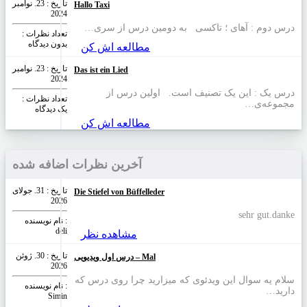
تاریخ : 23. نوامبر
Hallo Taxi
2024
درس دوم : آهای ؛ تاکسی به دومین درس از سری…
تعداد نظرات‌ :
بدون دیدگاه
مطالعه اش کن
تاریخ : 23. نوامبر
Das ist ein Lied
2024
درس یک : این یک تصنیف است. اولین درس از
تعداد نظرات‌ :
مجموعه‌ی…
یک دیدگاه
مطالعه اش کن
آخرین نظرات اضافه شده
تاریخ : 31. جولای
Die Stiefel von Büffelleder
2026
sehr gut.danke
نام نویسنده :
deli
مشاهده نظر
تاریخ : 30. ژوئن
درس اول ویدیویی – Mal
2026
سلام یه سوال این ویدئوی که میزارید چرا روی درس که
نام نویسنده :
دارید…
Simin