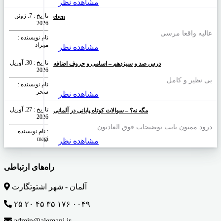
مشاهده نظر
تاریخ : 7. ژوئن
eben
2026
عالیه واقعا مرسی
نام نویسنده :
مهراد
مشاهده نظر
تاریخ : 30. آوریل
درس صد و سیزدهم – اسامی و حروف اضافه
2026
بی نظیر و کامل
نام نویسنده :
سحر
مشاهده نظر
تاریخ : 27. آوریل
مگه نه؟ – سوالات کوتاه پایانی در آلمانی
2026
درود ممنون بابت توضیحات فوق العادتون
نام نویسنده :
magi
مشاهده نظر
راه‌های ارتباطی
آلمان - شهر اشتوتگارت
۲۵ ۲۰ ۴۵ ۳۵ ۱۷۶ ۰۰۴۹
admin@alemani.ir