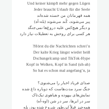
Und keiner kämpft mehr gegen Lügen
Jeder braucht Urlaub für die Seele
همه قهرمانان من خسته شده‌اند
پیر می‌شوند، کُند می‌شوند (بله-آه)
و دیگر هیچ‌کس علیه دروغ‌ها نمی‌جنگد
هر کسی برای روحش به تعطیلات نیاز دارد
Hörst du die Nachrichten schrei’n?
Der kalte Krieg längst wieder heiß
Dschungelcamp und TikTok-Hype
Kopf in Wolken, Kopf in Sand (uh-ah)
So hat es schon mal angefang’n, ja
صدای فریاد اخبار را می‌شنوی؟
جنگ سرد مدت‌هاست که دوباره داغ شده
نمایش‌های بیهوده و هیاهوی تیک‌تاک
سر در ابرها، سر در شن (اوه-آه)
همه‌چیز قبلاً این‌طور شروع شده بود، بله