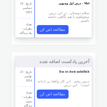
درس اول ویدیویی – Mal
تاریخ : 10.
دسامبر
2025
سلام دوستان , در این درس
میخواهیم با هم نگاهی داشته
باشیم…
تعداد
نظرات‌ :
مطالعه اش کن
یک دیدگاه
آخرین پادکست اضافه شده
Das ist doch unhöflich
تاریخ : 23.
نوامبر
2024
درس پنجم : این کار واقعا بی ادبانه
است! این درس…
تعداد
مطالعه اش کن
نظرات‌ :
بدون
دیدگاه