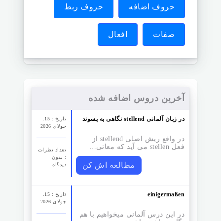
حروف اضافه
حروف ربط
صفات
افعال
آخرین دروس اضافه شده
نگاهی به پسوند stellend در زبان آلمانی
تاریخ : 15.
جولای 2026
در واقع ریش اصلی stellend از
فعل stellen می آید که معانی…
تعداد نظرات‌
: بدون
مطالعه اش کن
دیدگاه
einigermaßen
تاریخ : 15.
جولای 2026
در این درس آلمانی میخواهیم با هم