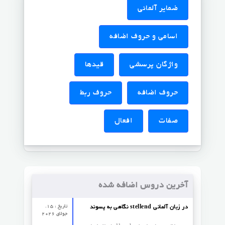
ضمایر آلمانی
اسامی و حروف اضافه
واژگان پرسشی
قیدها
حروف اضافه
حروف ربط
صفات
افعال
آخرین دروس اضافه شده
تاریخ : 15.
نگاهی به پسوند stellend در زبان آلمانی
جولای 2026