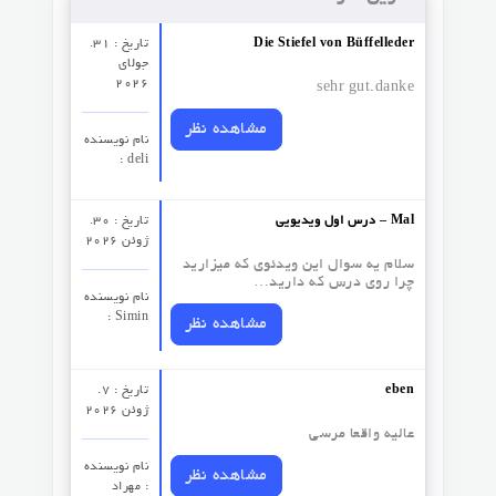
Die Stiefel von Büffelleder
تاریخ : 31.
جولای
2026
sehr gut.danke
مشاهده نظر
نام نویسنده
: deli
درس اول ویدیویی – Mal
تاریخ : 30.
ژوئن 2026
سلام یه سوال این ویدئوی که میزارید
چرا روی درس که دارید…
نام نویسنده
: Simin
مشاهده نظر
eben
تاریخ : 7.
ژوئن 2026
عالیه واقعا مرسی
نام نویسنده
مشاهده نظر
: مهراد