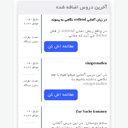
آخرین دروس اضافه شده
تاریخ : 15.
نگاهی به پسوند stellend در زبان آلمانی
جولای 2026
در واقع ریش اصلی stellend از فعل
stellen می آید که معانی…
تعداد نظرات‌ :
بدون دیدگاه
مطالعه اش کن
تاریخ : 15.
einigermaßen
جولای 2026
در این درس آلمانی میخواهیم با هم
نگاهی داشته باشیم به
تعداد نظرات‌ :
einigermaßen…
بدون دیدگاه
مطالعه اش کن
تاریخ : 12.
Zur Sache kommen
جولای 2026
سلام دوستان , در این درس آلمانی