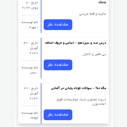
eben
تاریخ : 7.
ژوئن 2026
عالیه واقعا مرسی
نام نویسنده
مشاهده نظر
: مهراد
درس صد و سیزدهم – اسامی و حروف اضافه
تاریخ : 30.
آوریل
2026
بی نظیر و کامل
مشاهده نظر
نام نویسنده
: سحر
مگه نه؟ – سوالات کوتاه پایانی در آلمانی
تاریخ : 27.
آوریل
2026
درود ممنون بابت توضیحات فوق
العادتون
نام نویسنده
مشاهده نظر
: magi