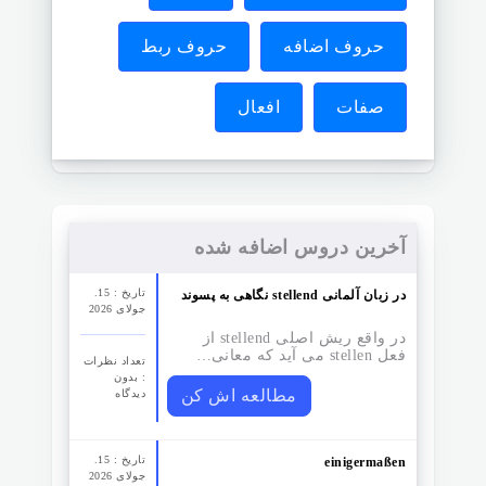
حروف اضافه
حروف ربط
صفات
افعال
آخرین دروس اضافه شده
تاریخ : 15.
نگاهی به پسوند stellend در زبان آلمانی
جولای 2026
در واقع ریش اصلی stellend از
فعل stellen می آید که معانی…
تعداد نظرات‌
: بدون
مطالعه اش کن
دیدگاه
تاریخ : 15.
einigermaßen
جولای 2026