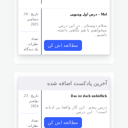
تاریخ : 10.
درس اول ویدیویی – Mal
دسامبر
2025
سلام دوستان , در این درس
میخواهیم با هم نگاهی داشته
باشیم…
تعداد
نظرات‌ :
مطالعه اش کن
یک دیدگاه
آخرین پادکست اضافه شده
تاریخ : 23.
Das ist doch unhöflich
نوامبر
2024
درس پنجم : این کار واقعا بی ادبانه
است! این درس…
تعداد
مطالعه اش کن
نظرات‌ :