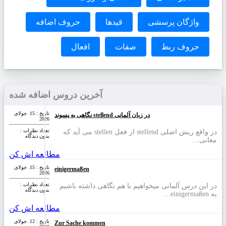
واژگان پرسشی
قیدها
حروف اضافه
حروف ربط
صفات
افعال
آخرین دروس اضافه شده
تاریخ : 15. جولای
نگاهی به پسوند stellend در زبان آلمانی
2026
تعداد نظرات‌ :
در واقع ریش اصلی stellend از فعل stellen می آید که
بدون دیدگاه
معانی…
مطالعه اش کن
تاریخ : 15. جولای
einigermaßen
2026
تعداد نظرات‌ :
در این درس آلمانی میخواهیم با هم نگاهی داشته باشیم
بدون دیدگاه
به einigermaßen…
مطالعه اش کن
تاریخ : 12. جولای
Zur Sache kommen