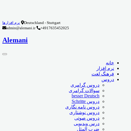
Deutschland - Stuttgart
نرم افزارها
admin@alemani.ir
+4917635452025
Alemani
خانه
نرم افزار
فرهنگ لغت
دروس
دروس گرامری
سوالات گرامری
besser Deutsch
دروس Schritte
دروس نامه نگاری
دروس نوشتاری
دروس صوتی
درس ویدیویی
ضرب المثل