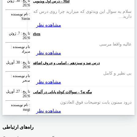
تاریخ : 30. ژوئن
درس اول ویدیویی – Mal
2026
سلام یه سوال این ویدئوی که میزارید چرا روی درس که
نام نویسنده :
دارید…
Simin
مشاهده نظر
تاریخ : 7. ژوئن
eben
2026
عالیه واقعا مرسی
نام نویسنده :
مهراد
مشاهده نظر
تاریخ : 30. آوریل
درس صد و سیزدهم – اسامی و حروف اضافه
2026
بی نظیر و کامل
نام نویسنده :
سحر
مشاهده نظر
تاریخ : 27. آوریل
مگه نه؟ – سوالات کوتاه پایانی در آلمانی
2026
درود ممنون بابت توضیحات فوق العادتون
نام نویسنده :
magi
مشاهده نظر
راه‌های ارتباطی