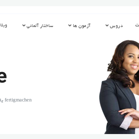
ت
وبلا
دروس
آزمون ها
ساختار آلمانی
e
fertigmachen یا fertigstellen کدام مناسب تره؟