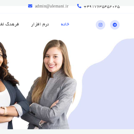
admin@alemani.ir
+4917635452025
خانه
نرم افزار
فرهنگ لغ